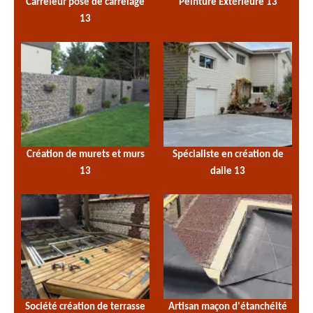
Carreleur pose de carrelage
Peinture Extérieure 13
13
Création de murets et murs
Spécialiste en création de
13
dalle 13
Société création de terrasse
Artisan maçon d'étanchéité