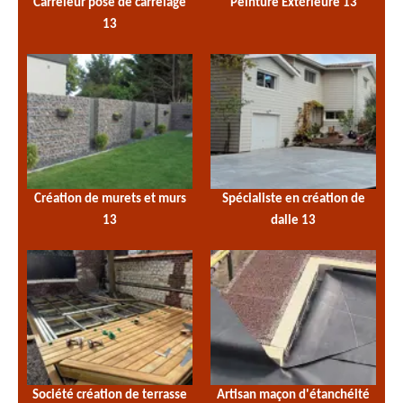
Carreleur pose de carrelage
Peinture Extérieure 13
13
Création de murets et murs
Spécialiste en création de
13
dalle 13
Société création de terrasse
Artisan maçon d'étanchéité