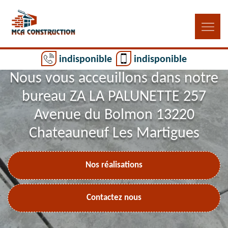
indisponible
indisponible
Nous vous acceuillons dans notre
bureau ZA LA PALUNETTE 257
Avenue du Bolmon 13220
Chateauneuf Les Martigues
Nos réalisations
Contactez nous