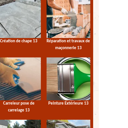
Création de chape 13
Réparation et travaux de
maçonnerie 13
Carreleur pose de
Peinture Extérieure 13
carrelage 13