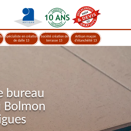
ts
Spécialiste en création
Société création de
Artisan maçon
de dalle 13
terrasse 13
d'étanchéité 13
e bureau
u Bolmon
igues