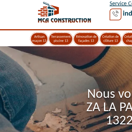
Service 
ind
Artisan
Terrassement
Rénovation de
Création de
Créat
maçon 13
piscine 13
façades 13
clôture 13
cha
Nous vo
ZA LA P
1322