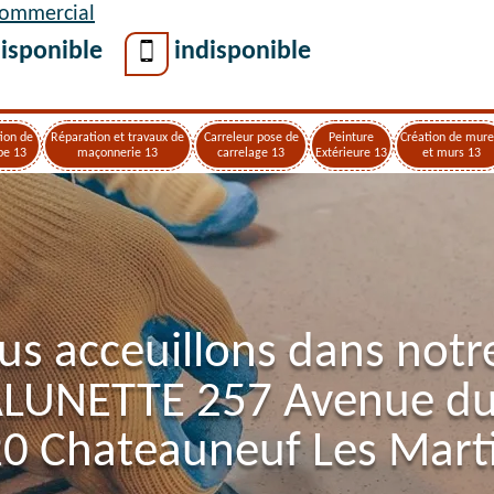
Commercial
isponible
indisponible
ion de
Réparation et travaux de
Carreleur pose de
Peinture
Création de mure
pe 13
maçonnerie 13
carrelage 13
Extérieure 13
et murs 13
us acceuillons dans notr
ALUNETTE 257 Avenue d
0 Chateauneuf Les Mart