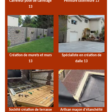
Carreleur pose de carrelage
Peinture Extérieure 13
13
Création de murets et murs
Spécialiste en création de
13
dalle 13
Société création de terrasse
Artisan maçon d'étanchéité