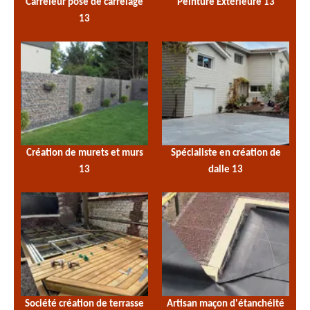
Carreleur pose de carrelage
Peinture Extérieure 13
13
Création de murets et murs
Spécialiste en création de
13
dalle 13
Société création de terrasse
Artisan maçon d'étanchéité