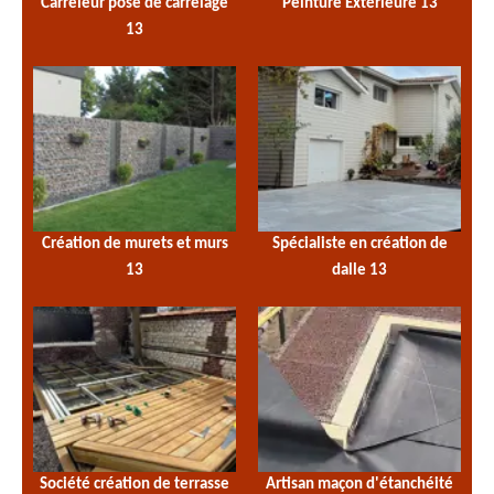
Carreleur pose de carrelage
Peinture Extérieure 13
13
Création de murets et murs
Spécialiste en création de
13
dalle 13
Société création de terrasse
Artisan maçon d'étanchéité