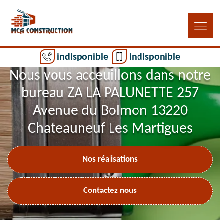
indisponible
indisponible
Nous vous acceuillons dans notre
bureau ZA LA PALUNETTE 257
Avenue du Bolmon 13220
Chateauneuf Les Martigues
Nos réalisations
Contactez nous