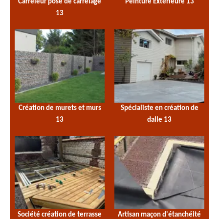
Carreleur pose de carrelage
Peinture Extérieure 13
13
Création de murets et murs
Spécialiste en création de
13
dalle 13
Société création de terrasse
Artisan maçon d'étanchéité