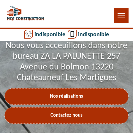
indisponible
indisponible
Nous vous acceuillons dans notre
bureau ZA LA PALUNETTE 257
Avenue du Bolmon 13220
Chateauneuf Les Martigues
Nos réalisations
Contactez nous