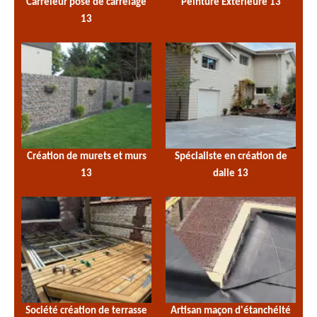
Carreleur pose de carrelage
Peinture Extérieure 13
13
Création de murets et murs
Spécialiste en création de
13
dalle 13
Société création de terrasse
Artisan maçon d'étanchéité