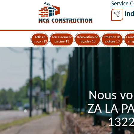
Service 
ind
Artisan
Terrassement
Rénovation de
Création de
Créat
maçon 13
piscine 13
façades 13
clôture 13
cha
Nous vo
ZA LA P
1322