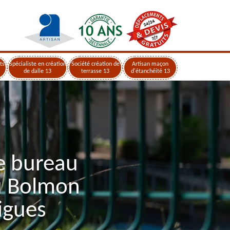
ts
Spécialiste en création
Société création de
Artisan maçon
de dalle 13
terrasse 13
d'étanchéité 13
e bureau
u Bolmon
igues