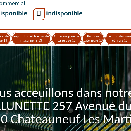
Commercial
isponible
indisponible
ion de
Réparation et travaux de
Carreleur pose de
Peinture
Création de mure
pe 13
maçonnerie 13
carrelage 13
Extérieure 13
et murs 13
us acceuillons dans notr
ALUNETTE 257 Avenue d
0 Chateauneuf Les Mart