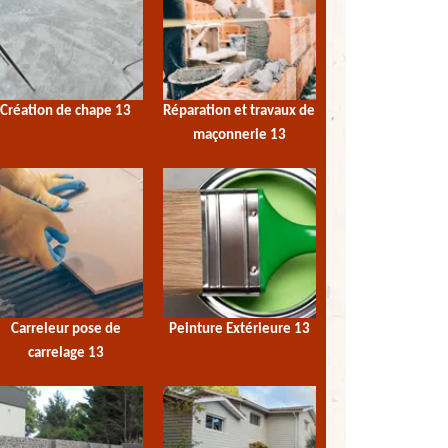
Création de chape 13
Réparation et travaux de
maçonnerie 13
Carreleur pose de
Peinture Extérieure 13
carrelage 13