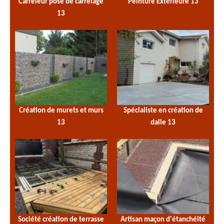
Carreleur pose de carrelage
Peinture Extérieure 13
13
Création de murets et murs
Spécialiste en création de
13
dalle 13
Société création de terrasse
Artisan maçon d'étanchéité