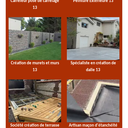
Carreleur pose de carrelage
Peinture Extérieure 13
13
Création de murets et murs
Spécialiste en création de
13
dalle 13
Société création de terrasse
Artisan maçon d'étanchéité