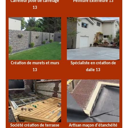
Carreleur pose de carrelage
Peinture Extérieure 13
13
Création de murets et murs
Spécialiste en création de
13
dalle 13
Société création de terrasse
Artisan maçon d'étanchéité