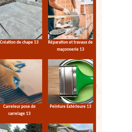
Création de chape 13
Réparation et travaux de
maçonnerie 13
Carreleur pose de
Peinture Extérieure 13
carrelage 13