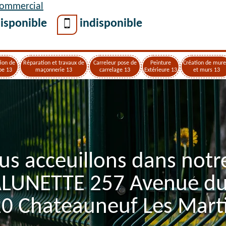
Commercial
isponible
indisponible
ion de
Réparation et travaux de
Carreleur pose de
Peinture
Création de mure
pe 13
maçonnerie 13
carrelage 13
Extérieure 13
et murs 13
us acceuillons dans notr
ALUNETTE 257 Avenue d
0 Chateauneuf Les Mart