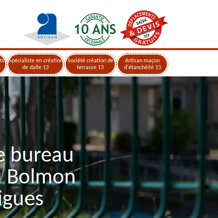
ts
Spécialiste en création
Société création de
Artisan maçon
de dalle 13
terrasse 13
d'étanchéité 13
e bureau
u Bolmon
igues