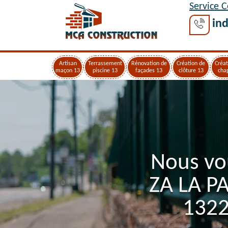
Service 
ind
Artisan
Terrassement
Rénovation de
Création de
Créat
maçon 13
piscine 13
façades 13
clôture 13
cha
Nous vo
ZA LA P
1322