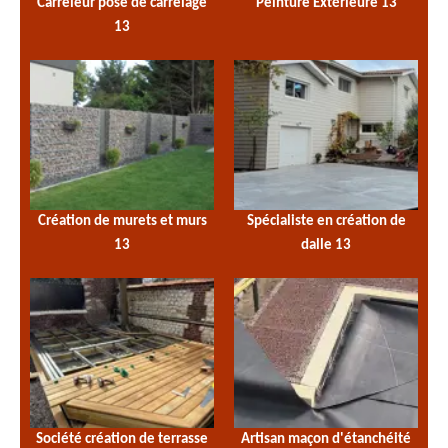
Carreleur pose de carrelage
Peinture Extérieure 13
13
Création de murets et murs
Spécialiste en création de
13
dalle 13
Société création de terrasse
Artisan maçon d'étanchéité