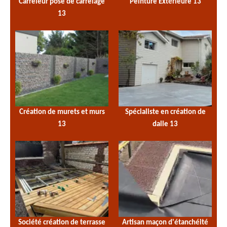
Carreleur pose de carrelage
Peinture Extérieure 13
13
Création de murets et murs
Spécialiste en création de
13
dalle 13
Société création de terrasse
Artisan maçon d'étanchéité