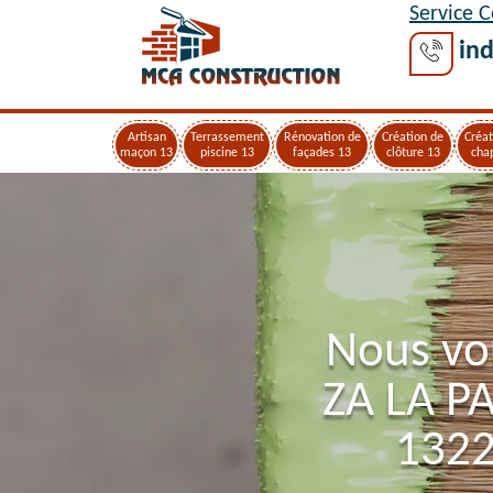
Service 
ind
Artisan
Terrassement
Rénovation de
Création de
Créat
maçon 13
piscine 13
façades 13
clôture 13
cha
Nous vo
ZA LA P
1322