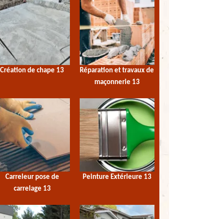
Création de chape 13
Réparation et travaux de
maçonnerie 13
Carreleur pose de
Peinture Extérieure 13
carrelage 13