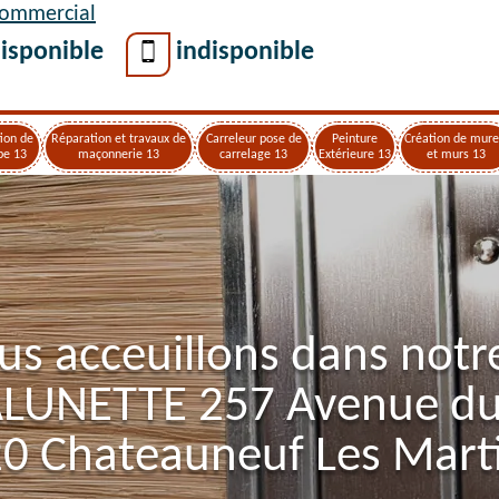
Commercial
isponible
indisponible
ion de
Réparation et travaux de
Carreleur pose de
Peinture
Création de mure
pe 13
maçonnerie 13
carrelage 13
Extérieure 13
et murs 13
us acceuillons dans notr
ALUNETTE 257 Avenue d
0 Chateauneuf Les Mart