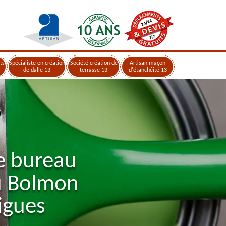
ts
Spécialiste en création
Société création de
Artisan maçon
de dalle 13
terrasse 13
d'étanchéité 13
e bureau
u Bolmon
igues