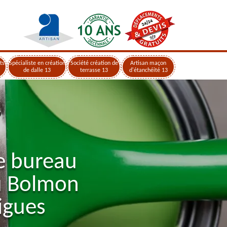
ts
Spécialiste en création
Société création de
Artisan maçon
de dalle 13
terrasse 13
d'étanchéité 13
e bureau
u Bolmon
igues