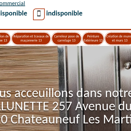
Commercial
isponible
indisponible
ion de
Réparation et travaux de
Carreleur pose de
Peinture
Création de mure
pe 13
maçonnerie 13
carrelage 13
Extérieure 13
et murs 13
us acceuillons dans notr
ALUNETTE 257 Avenue d
0 Chateauneuf Les Mart