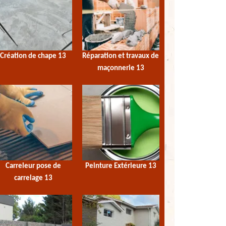
Création de chape 13
Réparation et travaux de
maçonnerie 13
Carreleur pose de
Peinture Extérieure 13
carrelage 13