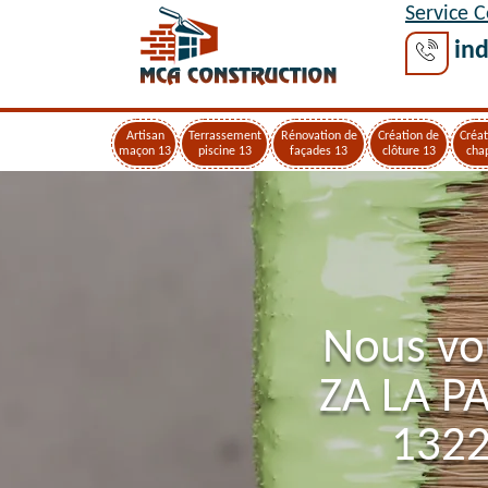
Service 
ind
Artisan
Terrassement
Rénovation de
Création de
Créat
maçon 13
piscine 13
façades 13
clôture 13
cha
Nous vo
ZA LA P
1322