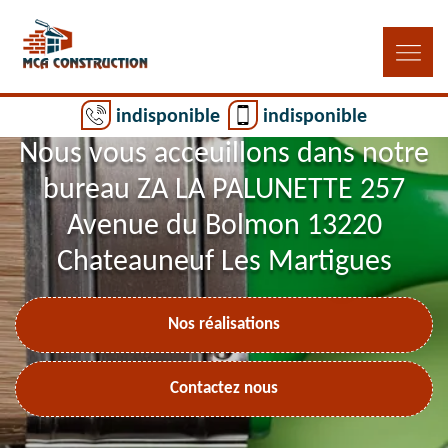
indisponible
indisponible
Nous vous acceuillons dans notre
bureau ZA LA PALUNETTE 257
Avenue du Bolmon 13220
Chateauneuf Les Martigues
Nos réalisations
Contactez nous