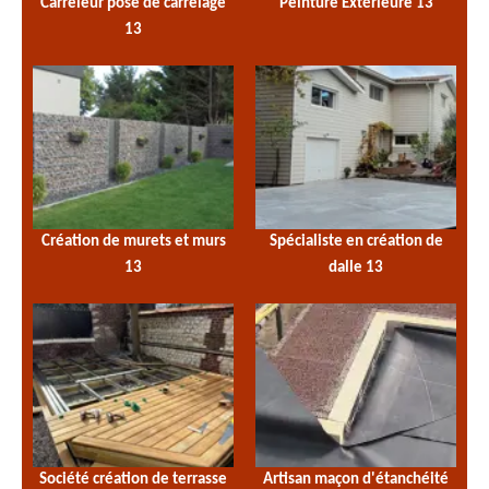
Carreleur pose de carrelage
Peinture Extérieure 13
13
Création de murets et murs
Spécialiste en création de
13
dalle 13
Société création de terrasse
Artisan maçon d'étanchéité