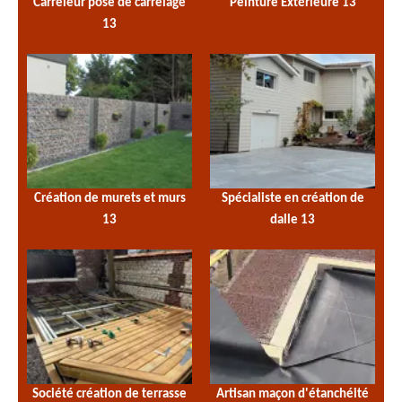
Carreleur pose de carrelage
Peinture Extérieure 13
13
Création de murets et murs
Spécialiste en création de
13
dalle 13
Société création de terrasse
Artisan maçon d'étanchéité