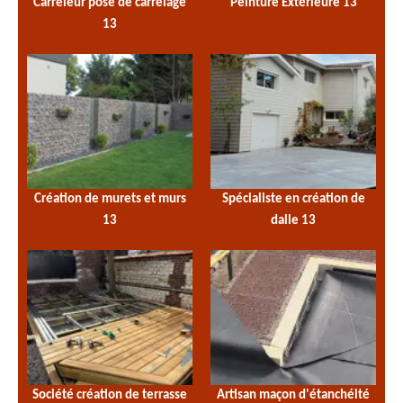
Carreleur pose de carrelage
Peinture Extérieure 13
13
Création de murets et murs
Spécialiste en création de
13
dalle 13
Société création de terrasse
Artisan maçon d'étanchéité