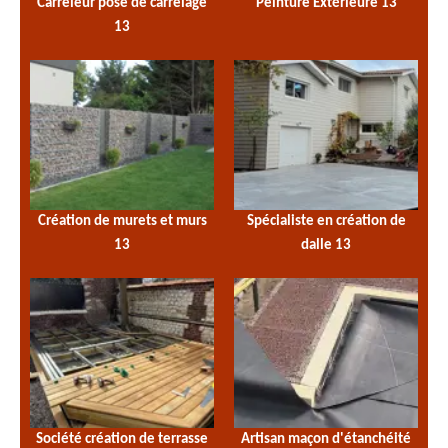
Carreleur pose de carrelage
Peinture Extérieure 13
13
Création de murets et murs
Spécialiste en création de
13
dalle 13
Société création de terrasse
Artisan maçon d'étanchéité