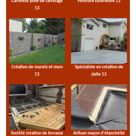
Carreleur pose de carrelage
Peinture Extérieure 13
13
Création de murets et murs
Spécialiste en création de
13
dalle 13
Société création de terrasse
Artisan maçon d'étanchéité