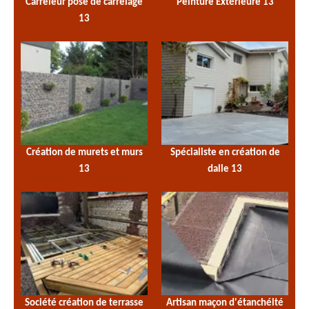
Carreleur pose de carrelage
Peinture Extérieure 13
13
Création de murets et murs
Spécialiste en création de
13
dalle 13
Société création de terrasse
Artisan maçon d'étanchéité