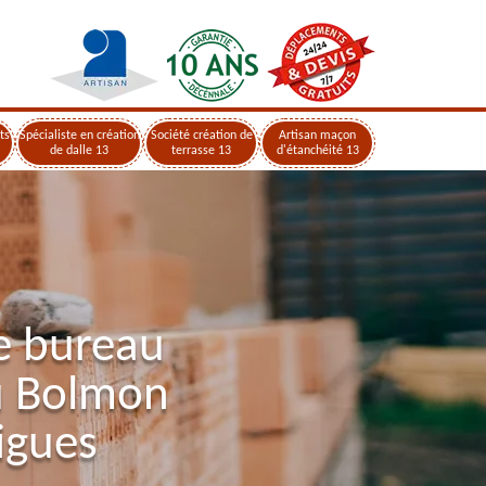
ts
Spécialiste en création
Société création de
Artisan maçon
de dalle 13
terrasse 13
d'étanchéité 13
e bureau
u Bolmon
igues