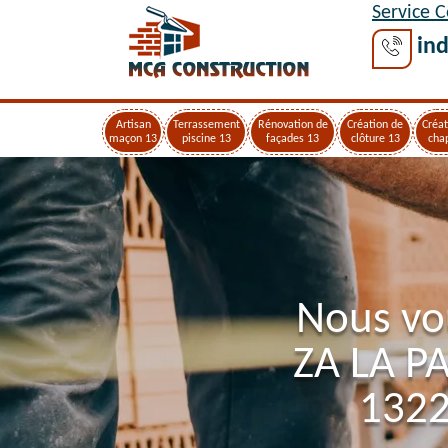
Service 
ind
Artisan
Terrassement
Rénovation de
Création de
Créat
maçon 13
piscine 13
façades 13
clôture 13
cha
Nous vo
ZA LA P
1322