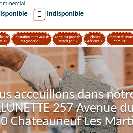
Commercial
isponible
indisponible
ion de
Réparation et travaux de
Carreleur pose de
Peinture
Création de mure
pe 13
maçonnerie 13
carrelage 13
Extérieure 13
et murs 13
us acceuillons dans notr
ALUNETTE 257 Avenue d
0 Chateauneuf Les Mart