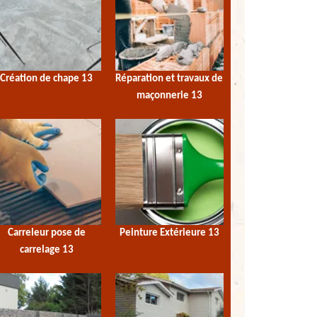
Création de chape 13
Réparation et travaux de
maçonnerie 13
Carreleur pose de
Peinture Extérieure 13
carrelage 13