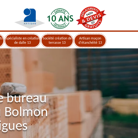
ts
Spécialiste en création
Société création de
Artisan maçon
de dalle 13
terrasse 13
d'étanchéité 13
e bureau
u Bolmon
igues