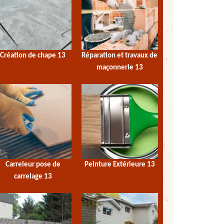
Création de chape 13
Réparation et travaux de
maçonnerie 13
Carreleur pose de
Peinture Extérieure 13
carrelage 13