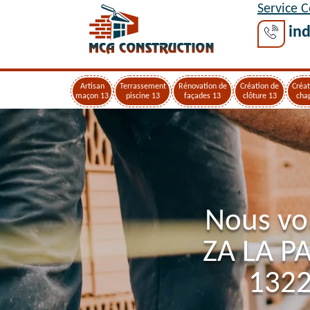
Service 
ind
Artisan
Terrassement
Rénovation de
Création de
Créat
maçon 13
piscine 13
façades 13
clôture 13
cha
Nous vo
ZA LA P
1322