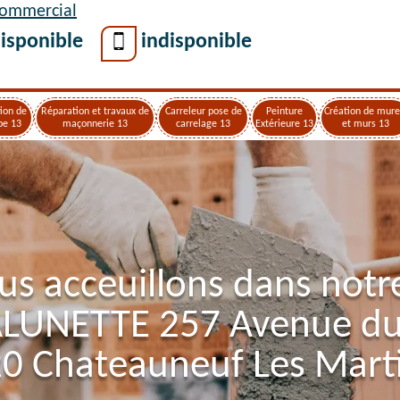
Commercial
isponible
indisponible
ion de
Réparation et travaux de
Carreleur pose de
Peinture
Création de mure
pe 13
maçonnerie 13
carrelage 13
Extérieure 13
et murs 13
us acceuillons dans notr
ALUNETTE 257 Avenue d
0 Chateauneuf Les Mart