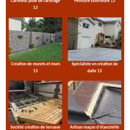
Carreleur pose de carrelage
Peinture Extérieure 13
13
Création de murets et murs
Spécialiste en création de
13
dalle 13
Société création de terrasse
Artisan maçon d'étanchéité