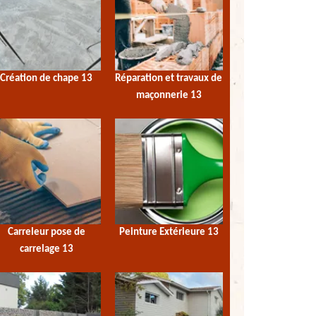
Création de chape 13
Réparation et travaux de
maçonnerie 13
Carreleur pose de
Peinture Extérieure 13
carrelage 13