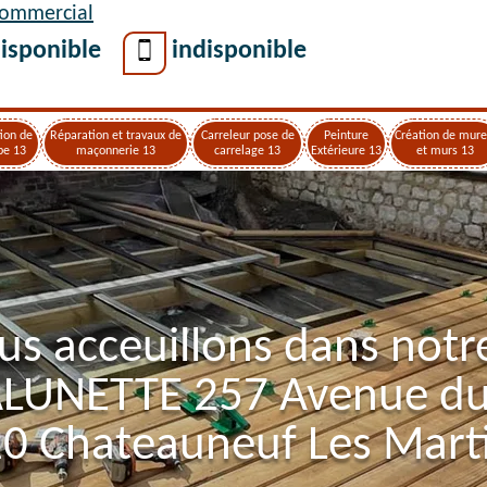
Commercial
isponible
indisponible
ion de
Réparation et travaux de
Carreleur pose de
Peinture
Création de mure
pe 13
maçonnerie 13
carrelage 13
Extérieure 13
et murs 13
us acceuillons dans notr
ALUNETTE 257 Avenue d
0 Chateauneuf Les Mart