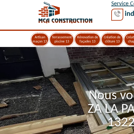
Service 
ind
Artisan
Terrassement
Rénovation de
Création de
Créat
maçon 13
piscine 13
façades 13
clôture 13
cha
Nous vo
ZA LA P
1322