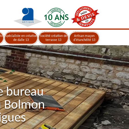
ts
Spécialiste en création
Société création de
Artisan maçon
de dalle 13
terrasse 13
d'étanchéité 13
e bureau
u Bolmon
igues