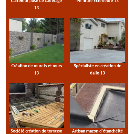
Carreleur pose de carrelage
Peinture Extérieure 13
13
Création de murets et murs
Spécialiste en création de
13
dalle 13
Société création de terrasse
Artisan maçon d'étanchéité