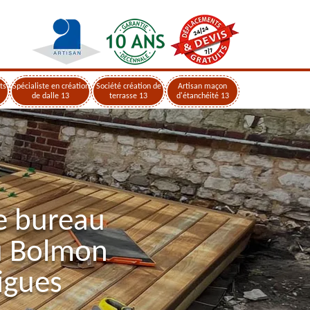
ts
Spécialiste en création
Société création de
Artisan maçon
de dalle 13
terrasse 13
d'étanchéité 13
e bureau
u Bolmon
igues