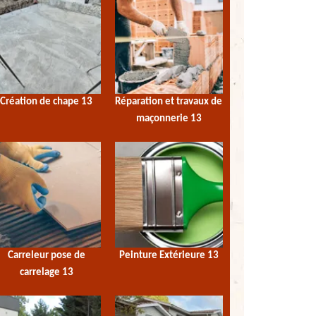
Création de chape 13
Réparation et travaux de
maçonnerie 13
Carreleur pose de
Peinture Extérieure 13
carrelage 13