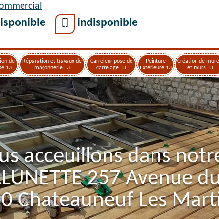
Commercial
isponible
indisponible
ion de
Réparation et travaux de
Carreleur pose de
Peinture
Création de mure
pe 13
maçonnerie 13
carrelage 13
Extérieure 13
et murs 13
us acceuillons dans notr
ALUNETTE 257 Avenue d
0 Chateauneuf Les Mart