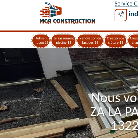
Service 
ind
Artisan
Terrassement
Rénovation de
Création de
Créat
maçon 13
piscine 13
façades 13
clôture 13
cha
Nous vo
ZA LA P
1322