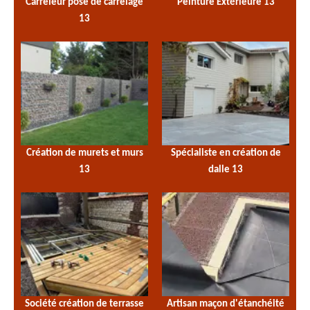
Carreleur pose de carrelage
Peinture Extérieure 13
13
Création de murets et murs
Spécialiste en création de
13
dalle 13
Société création de terrasse
Artisan maçon d'étanchéité