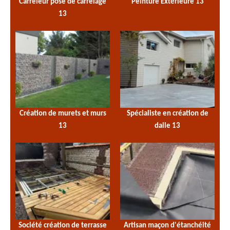
Carreleur pose de carrelage
Peinture Extérieure 13
13
Création de murets et murs
Spécialiste en création de
13
dalle 13
Société création de terrasse
Artisan maçon d'étanchéité