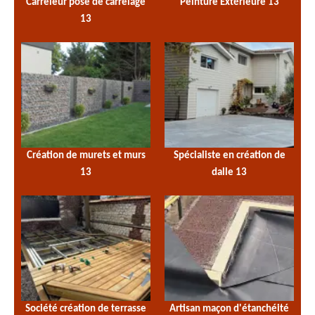
Carreleur pose de carrelage
Peinture Extérieure 13
13
Création de murets et murs
Spécialiste en création de
13
dalle 13
Société création de terrasse
Artisan maçon d'étanchéité