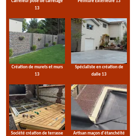
Carreleur pose de carrelage
Peinture Extérieure 13
13
Création de murets et murs
Spécialiste en création de
13
dalle 13
Société création de terrasse
Artisan maçon d'étanchéité