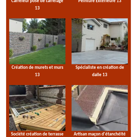
Carreleur pose de carrelage
Peinture Extérieure 13
13
Création de murets et murs
Spécialiste en création de
13
dalle 13
Société création de terrasse
Artisan maçon d'étanchéité