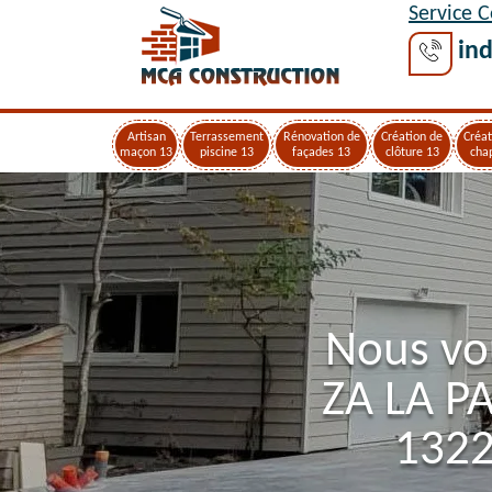
Service 
ind
Artisan
Terrassement
Rénovation de
Création de
Créat
maçon 13
piscine 13
façades 13
clôture 13
cha
Nous vo
ZA LA P
1322