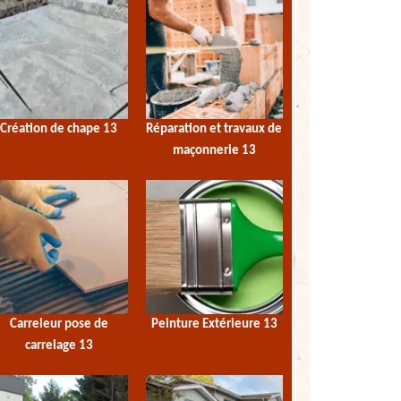
Création de chape 13
Réparation et travaux de
maçonnerie 13
Carreleur pose de
Peinture Extérieure 13
carrelage 13