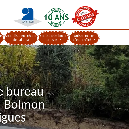
ts
Spécialiste en création
Société création de
Artisan maçon
de dalle 13
terrasse 13
d'étanchéité 13
e bureau
u Bolmon
igues