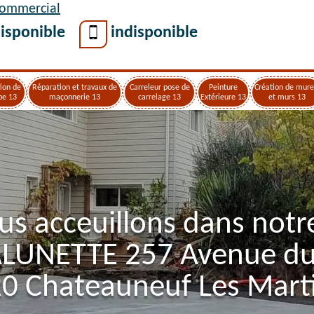
Commercial
isponible
indisponible
ion de
Réparation et travaux de
Carreleur pose de
Peinture
Création de mure
pe 13
maçonnerie 13
carrelage 13
Extérieure 13
et murs 13
us acceuillons dans notr
ALUNETTE 257 Avenue d
0 Chateauneuf Les Mart