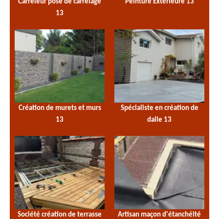
Carreleur pose de carrelage
Peinture Extérieure 13
13
Création de murets et murs
Spécialiste en création de
13
dalle 13
Société création de terrasse
Artisan maçon d'étanchéité