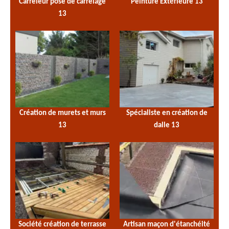
Carreleur pose de carrelage
Peinture Extérieure 13
13
Création de murets et murs
Spécialiste en création de
13
dalle 13
Société création de terrasse
Artisan maçon d'étanchéité