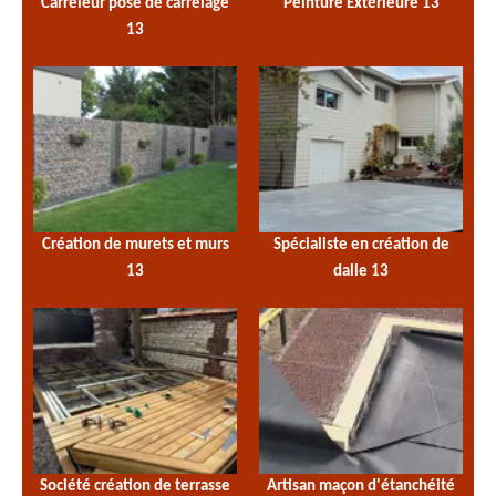
Carreleur pose de carrelage
Peinture Extérieure 13
13
Création de murets et murs
Spécialiste en création de
13
dalle 13
Société création de terrasse
Artisan maçon d'étanchéité