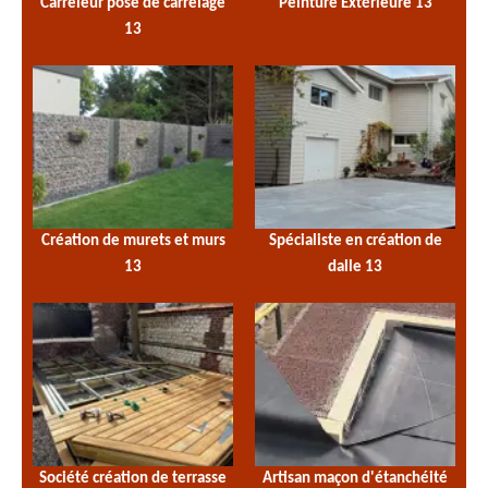
Carreleur pose de carrelage
Peinture Extérieure 13
13
Création de murets et murs
Spécialiste en création de
13
dalle 13
Société création de terrasse
Artisan maçon d'étanchéité