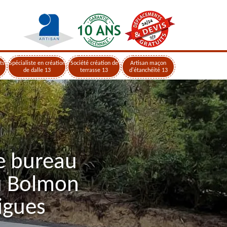
ts
Spécialiste en création
Société création de
Artisan maçon
de dalle 13
terrasse 13
d'étanchéité 13
e bureau
u Bolmon
igues