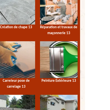
Création de chape 13
Réparation et travaux de
maçonnerie 13
Carreleur pose de
Peinture Extérieure 13
carrelage 13