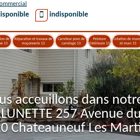
Commercial
isponible
indisponible
ion de
Réparation et travaux de
Carreleur pose de
Peinture
Création de mure
pe 13
maçonnerie 13
carrelage 13
Extérieure 13
et murs 13
us acceuillons dans notr
ALUNETTE 257 Avenue d
0 Chateauneuf Les Mart