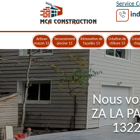
Service 
ind
Artisan
Terrassement
Rénovation de
Création de
Créat
maçon 13
piscine 13
façades 13
clôture 13
cha
Nous vo
ZA LA P
1322