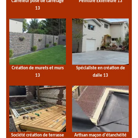
Carreleur pose de carrelage
Peinture Extérieure 13
13
Création de murets et murs
Spécialiste en création de
13
dalle 13
Société création de terrasse
Artisan maçon d'étanchéité