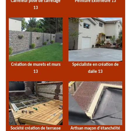
Carreleur pose de carrelage
Peinture Extérieure 13
13
Création de murets et murs
Spécialiste en création de
13
dalle 13
Société création de terrasse
Artisan maçon d'étanchéité