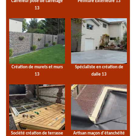
Carreleur pose de carrelage
Peinture Extérieure 13
13
Création de murets et murs
Spécialiste en création de
13
dalle 13
Société création de terrasse
Artisan maçon d'étanchéité