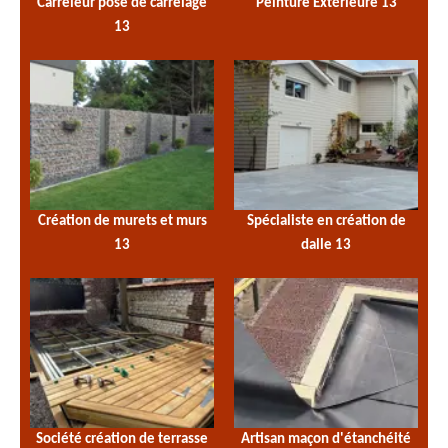
Carreleur pose de carrelage
Peinture Extérieure 13
13
Création de murets et murs
Spécialiste en création de
13
dalle 13
Société création de terrasse
Artisan maçon d'étanchéité