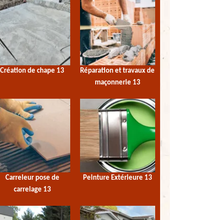
Création de chape 13
Réparation et travaux de
maçonnerie 13
Carreleur pose de
Peinture Extérieure 13
carrelage 13