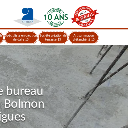
ts
Spécialiste en création
Société création de
Artisan maçon
de dalle 13
terrasse 13
d'étanchéité 13
e bureau
u Bolmon
igues