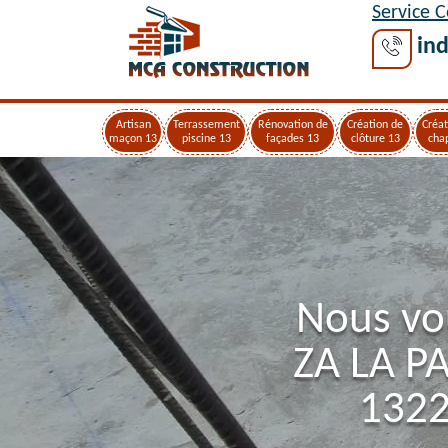
Service 
ind
Artisan
Terrassement
Rénovation de
Création de
Créat
maçon 13
piscine 13
façades 13
clôture 13
cha
Nous vo
ZA LA P
1322