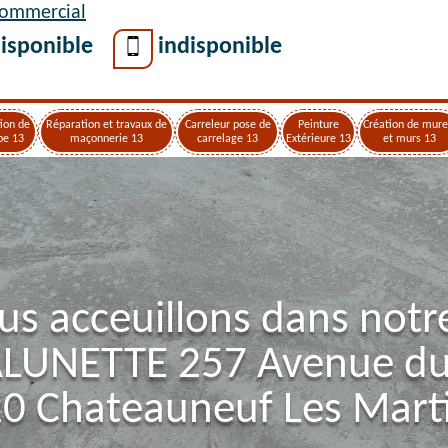
Commercial
isponible
indisponible
ion de
Réparation et travaux de
Carreleur pose de
Peinture
Création de mure
pe 13
maçonnerie 13
carrelage 13
Extérieure 13
et murs 13
us acceuillons dans notr
ALUNETTE 257 Avenue d
0 Chateauneuf Les Mart