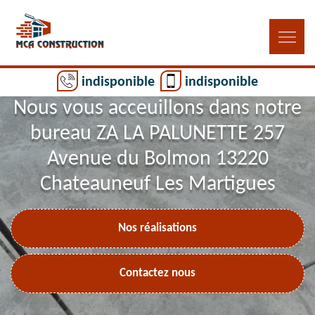
indisponible
indisponible
Nous vous acceuillons dans notre
bureau ZA LA PALUNETTE 257
Avenue du Bolmon 13220
Chateauneuf Les Martigues
Nos réalisations
Contactez nous