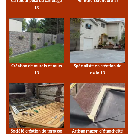
Carreleur pose de carrelage
Peinture Extérieure 13
13
Création de murets et murs
Spécialiste en création de
13
dalle 13
Société création de terrasse
Artisan maçon d'étanchéité