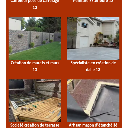
Carreleur pose de carrelage
Peinture Extérieure 13
13
Création de murets et murs
Spécialiste en création de
13
dalle 13
Société création de terrasse
Artisan maçon d'étanchéité