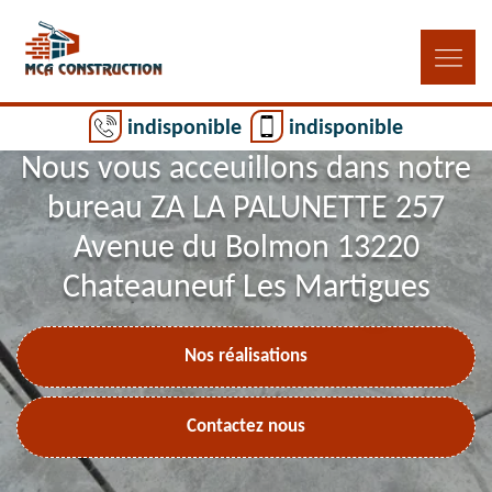
indisponible
indisponible
Nous vous acceuillons dans notre
bureau ZA LA PALUNETTE 257
Avenue du Bolmon 13220
Chateauneuf Les Martigues
Nos réalisations
Contactez nous