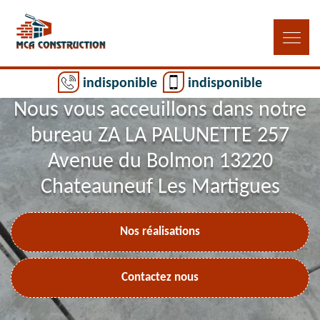
indisponible
indisponible
Nous vous acceuillons dans notre
bureau ZA LA PALUNETTE 257
Avenue du Bolmon 13220
Chateauneuf Les Martigues
Nos réalisations
Contactez nous