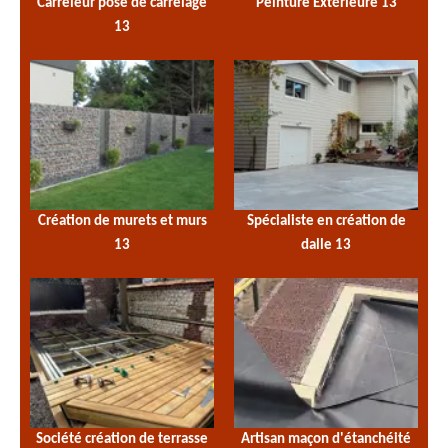
Carreleur pose de carrelage
Peinture Extérieure 13
13
Création de murets et murs
Spécialiste en création de
13
dalle 13
Société création de terrasse
Artisan maçon d'étanchéité