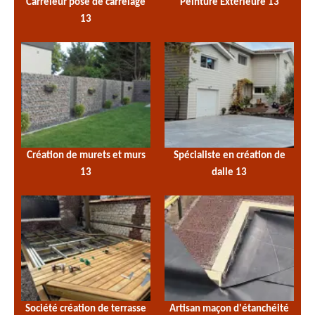
Carreleur pose de carrelage
Peinture Extérieure 13
13
Création de murets et murs
Spécialiste en création de
13
dalle 13
Société création de terrasse
Artisan maçon d'étanchéité