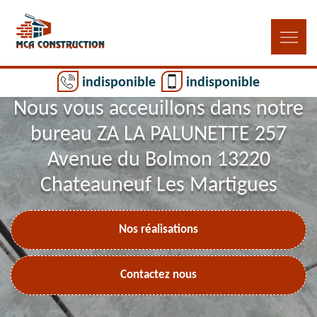
indisponible
indisponible
Nous vous acceuillons dans notre
bureau ZA LA PALUNETTE 257
Avenue du Bolmon 13220
Chateauneuf Les Martigues
Nos réalisations
Contactez nous