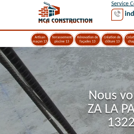
Service 
ind
Artisan
Terrassement
Rénovation de
Création de
Créat
maçon 13
piscine 13
façades 13
clôture 13
cha
Nous vo
ZA LA P
1322