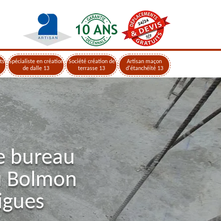
ts
Spécialiste en création
Société création de
Artisan maçon
de dalle 13
terrasse 13
d'étanchéité 13
e bureau
u Bolmon
igues