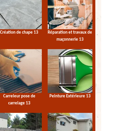
Création de chape 13
Réparation et travaux de
maçonnerie 13
Carreleur pose de
Peinture Extérieure 13
carrelage 13