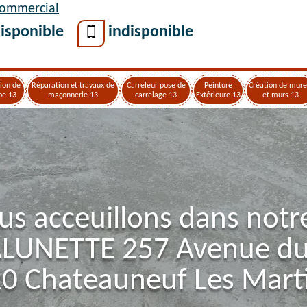
Commercial
isponible
indisponible
ion de
Réparation et travaux de
Carreleur pose de
Peinture
Création de mure
pe 13
maçonnerie 13
carrelage 13
Extérieure 13
et murs 13
us acceuillons dans notr
ALUNETTE 257 Avenue d
0 Chateauneuf Les Mart